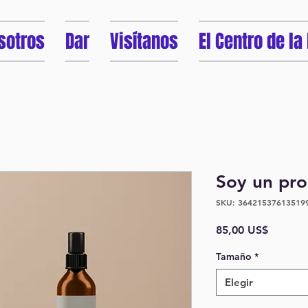
sotros
Dar
Visítanos
El Centro de la
Soy un pr
SKU: 36421537613519
Precio
85,00 US$
Tamaño
*
Elegir