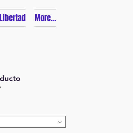
 Libertad
More...
oducto
9