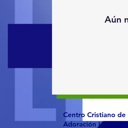
Aún n
Centro Cristiano de
Adoración Liberty In