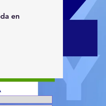
ada en
A